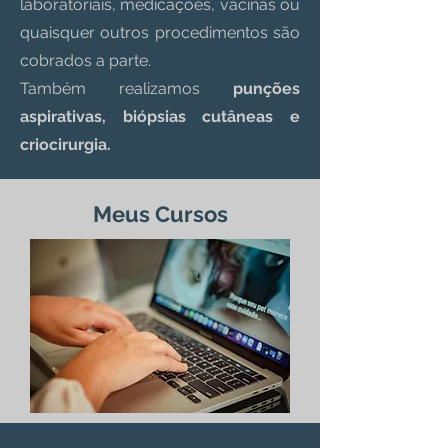
laboratoriais, medicações, vacinas ou
quaisquer outros procedimentos são
cobrados a parte.
Também realizamos
punções
aspirativas, biópsias cutâneas e
criocirurgia.
Meus Cursos