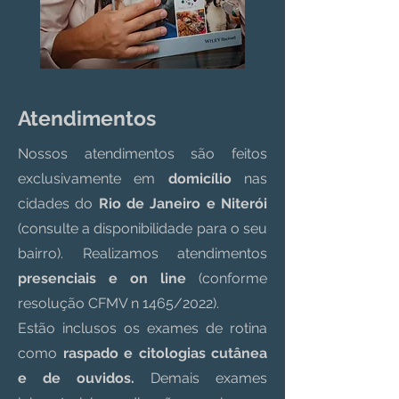
Atendimentos
Nossos atendimentos são feitos
exclusivamente em
domicílio
nas
cidades do
Rio de Janeiro e Niterói
(consulte a disponibilidade para o seu
bairro). Realizamos atendimentos
presenciais e on line
(conforme
resolução CFMV n 1465/2022).
Estão inclusos os exames de rotina
como
raspado e citologias cutânea
e de ouvidos.
Demais exames