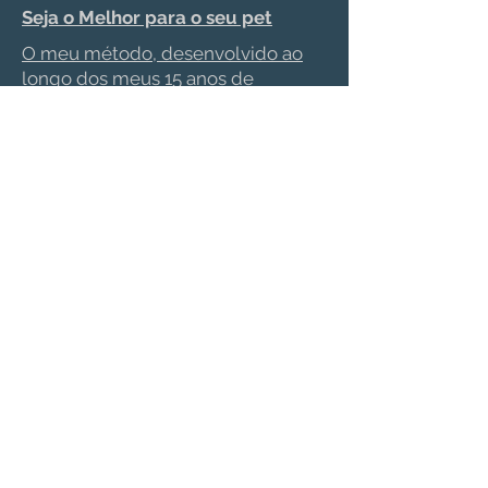
Seja o Melhor para o seu pet
O meu método, desenvolvido ao
longo dos meus 15 anos de
experiência, para te ensinar
detalhadamente como cuidar de
forma eficiente do seu pet alérgico
Saiba Mais
Mentoria
(para médicos
veterinários)
Clique aqui e confira meu programa
de mentoria