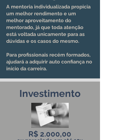
A mentoria individualizada propicia
um melhor rendimento e um
melhor aproveitamento do
mentorado, já que toda atenção
está voltada unicamente para as
dúvidas e os casos do mesmo.
Para profissionais recém formados,
ajudará a adquirir auto confiança no
início da carreira.
Investimento
R$ 2.000,00