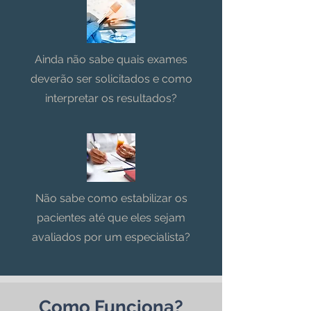
Ainda não sabe quais exames
deverão ser solicitados e como
interpretar os resultados?
Não sabe como estabilizar os
pacientes até que eles sejam
avaliados por um especialista?
Como Funciona?