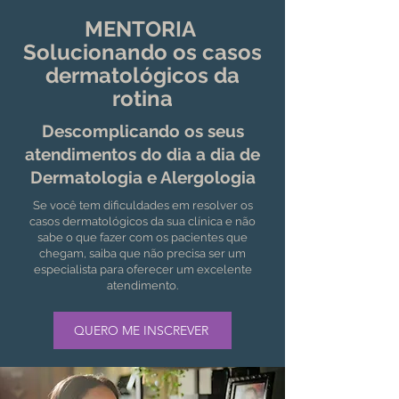
MENTORIA
Solucionando os casos
dermatológicos da
rotina
Descomplicando os seus
atendimentos do dia a dia de
Dermatologia e Alergologia
Se você tem dificuldades em resolver os
casos dermatológicos da sua clínica e não
sabe o que fazer com os pacientes que
chegam, saiba que não precisa ser um
especialista para oferecer um excelente
atendimento.
QUERO ME INSCREVER